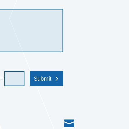
Submit
=
