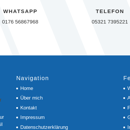
WHATSAPP
TELEFON
0176 56867968
05321 7395221
Navigation
Fe
Home
W
Über mich
A
Kontakt
F
ur
Impressum
G
il
Datenschutzerklärung
I