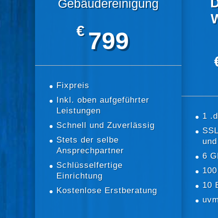
Gebäudereinigung
€
799
Fixpreis
Inkl. oben aufgeführter
Leistungen
1 .
Schnell und Zuverlässig
SSL
Stets der selbe
und
Ansprechpartner
6 G
Schlüsselfertige
100
Einrichtung
10 
Kostenlose Erstberatung
uvm