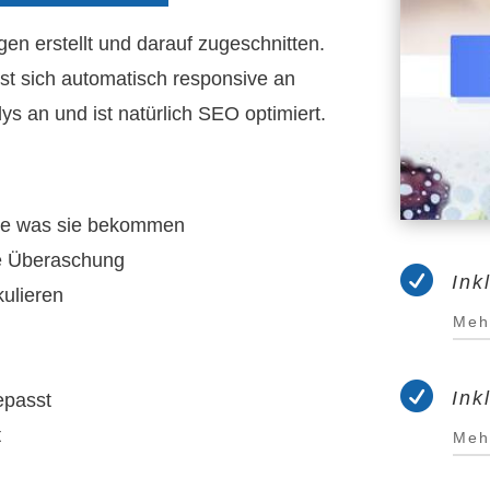
gen erstellt und darauf zugeschnitten.
asst sich automatisch responsive an
s an und ist natürlich SEO optimiert.
ite was sie bekommen
e Überaschung

Ink
ulieren
Meh

Ink
epasst
t
Meh