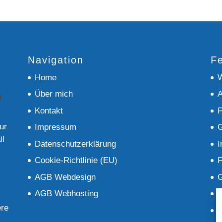
Navigation
Fe
Home
W
Über mich
A
Kontakt
F
ur
Impressum
G
il
Datenschutzerklärung
I
Cookie-Richtlinie (EU)
F
AGB Webdesign
G
AGB Webhosting
M
ere
S