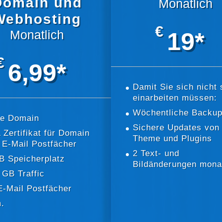
Domain und
Monatlich
Webhosting
€
Monatlich
19*
€
6,99*
Damit Sie sich nicht 
einarbeiten müssen:
Wöchentliche Backu
de Domain
Sichere Updates von
 Zertifikat für Domain
Theme und Plugins
 E-Mail Postfächer
2 Text- und
B Speicherplatz
Bildänderungen monat
 GB Traffic
E-Mail Postfächer
.