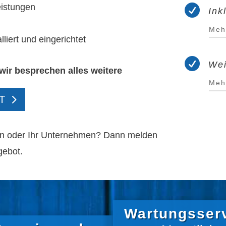
istungen

Ink
Meh
lliert und eingerichtet

Wei
wir besprechen alles weitere
Meh
T
nen oder Ihr Unternehmen? Dann melden
gebot.
Wartungsser