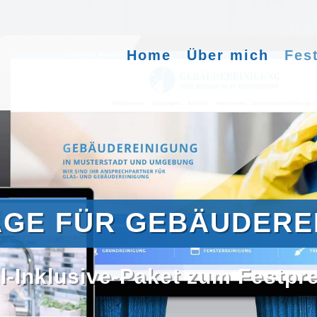
Home
Über mich
Fes
GE FÜR GEBÄUDERE
l-Inklusive-Paket zum Festpr